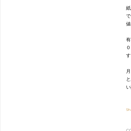
紙
で
値
有
０
す
月
と
い
Sh
C