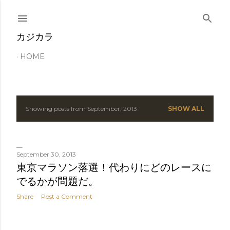
Skip to main content
カジカラ
HOME
Showing posts from September, 2013
SHOW ALL
P
o
s
September 30, 2013
東京マラソン落選！代わりにどのレースに
t
でるかが問題だ。
s
Share
Post a Comment