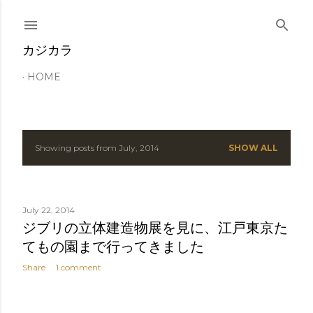
Skip to main content
カジカラ
HOME
Showing posts from July, 2014
SHOW ALL
P
o
s
July 22, 2014
ジブリの立体建造物展を見に、江戸東京た
t
てもの園まで行ってきました
s
Share
1 comment